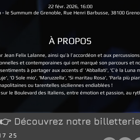
22 févr. 2026, 16:00
m - le Summum de Grenoble, Rue Henri Barbusse, 38100 Greno
À PROPOS
 Jean Felix Lalanne, ainsi qu’à l’accordéon et aux percussions, 
ionnelles et contemporaines qui ont marqué son parcours et nou
sentiments à partager aux accents d’ 'Abballati', 'C’è la Luna 
uje', 'O Sole mio', 'Maruzzella', 'Si maritau Rosa', 'Parla più pian
apolitaines ou tarentelles siciliennes endiablées !
r le Boulevard des Italiens, entre émotion et passion, au ry
👉 Découvrez notre billetteri
17 25