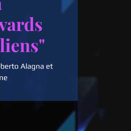
a
vards
liens"
berto Alagna et
nne