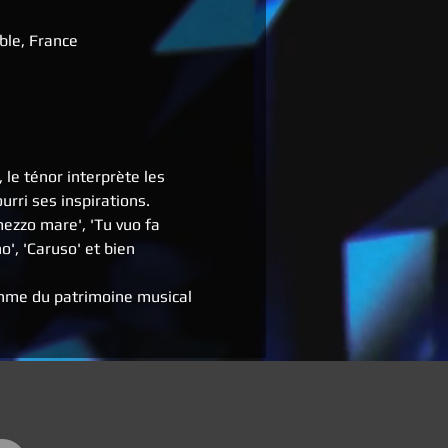
ble, France
le ténor interprète les 
rri ses inspirations.
mezzo mare', 'Tu vuo fa 
o', 'Caruso' et bien 
thme du patrimoine musical 
e